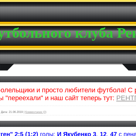
утбольного клуба Ре
болельщики и просто любители футбола! С
 "переехали" и н
аш сайт теперь тут:
РЕНТ
|
Дата:
21.06.2019
|
Комментарии (0)
ген" 2:5 (1:2)
голы:
И Якубенко 3
,
12
,
47
с пен