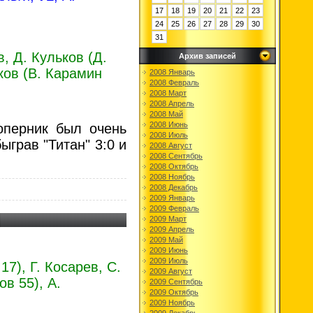
17
18
19
20
21
22
23
24
25
26
27
28
29
30
31
, Д. Кульков (Д.
Архив записей
ков (В. Карамин
2008 Январь
2008 Февраль
2008 Март
2008 Апрель
2008 Май
2008 Июнь
оперник был очень
2008 Июль
ыграв "Титан" 3:0 и
2008 Август
2008 Сентябрь
2008 Октябрь
2008 Ноябрь
2008 Декабрь
2009 Январь
2009 Февраль
2009 Март
2009 Апрель
2009 Май
2009 Июнь
2009 Июль
17), Г. Косарев, С.
2009 Август
в 55), А.
2009 Сентябрь
2009 Октябрь
2009 Ноябрь