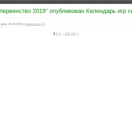
 первенство 2019" опубликован Календарь игр с
|
Дата:
24.05.2019
|
Комментарии (0)
1
2
3
...
126
127
»