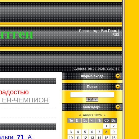
нтген
Приветствую Вас
Гость
|
RSS
Суббота, 08.08.2026, 11:47:58
Форма входа
Поиск
 радостью
ГЕН-ЧЕМПИОН
Календарь
«
Август 2026
»
Пн
Вт
Ср
Чт
Пт
Сб
Вс
1
2
3
4
5
6
7
8
9
альти,
71
, А.
10
11
12
13
14
15
16