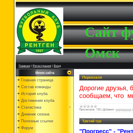
Сайт ф
Омск
Главная
|
Регистрация
|
Вход
Меню сайта
Переехали
Главная страница
Дорогие друзья, 
Состав команды
История клуба
сообщаем, что мы
Достижения клуба
Статистика
Просмотров:
728
|
Добавил:
rentgenomsk
Дневник сезона
Полезные ссылки
Третий тур
Форум
"Прогресс" - "Рент