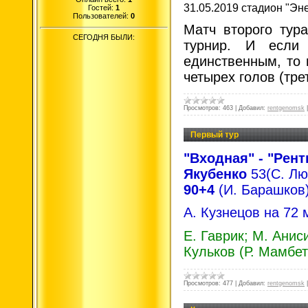
31.05.2019 стадион "Эн
Гостей:
1
Пользователей:
0
Матч второго тур
СЕГОДНЯ БЫЛИ:
турнир. И если 
единственным, то
четырех голов (тре
Просмотров:
463
|
Добавил:
rentgenomsk
Первый тур
"Входная" - "Рент
Якубенко
53(С. Л
90+4
(И. Барашков
А. Кузнецов на 72 
Е. Гаврик; М. Анис
Кульков (Р. Мамбе
Просмотров:
477
|
Добавил:
rentgenomsk