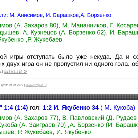
ли: М. Анисимов, И. Барашков,А. Борзенко
имов (А. Захаров 80), М. Мананников, Г. Косарев
дышев, А. Кузнецов (А. Борзенко 62), И. Бараш
 Якубенко ,Р. Жукебаев
ой игры отступать было уже некуда. Да и с
х двух игра он не пропустил ни одного гола. об
 дальше »
|
Дата:
06.06.2019
|
Комментарии (0)
" 1:4 (1:4)
гол:
1:2 И. Якубенко 34
( М. Кукоба)
имов (А. Захаров 77), В. Павловский (Д. Рудаев 
укоба (А. Заиграев 70) ,А. Борзенко (И. Барашко
ышев; Р. Жукебаев, И. Якубенко