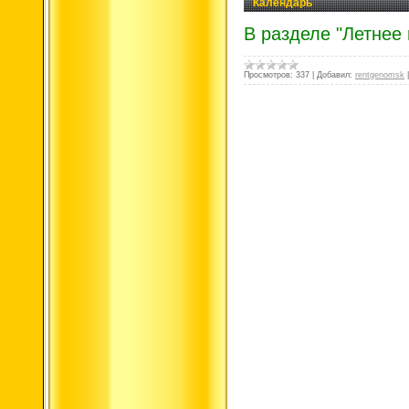
Календарь
В разделе "Летнее
Просмотров:
337
|
Добавил:
rentgenomsk