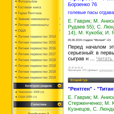
Фотоальбом
Борзенко 76
Гостевая книга
голевые пасы отдава
Герои Рентгена
Зимние чемпионаты
Е. Гаврик; М. Анис
Летние чемпионаты
Рудаев 55); С. Люн
ОША
14), М. Кукоба; И.
Летнее первенство 2014
05.06.2019 стадион "Молния" +21
Летнее первенство 2015
Перед началом эт
Летнее первенство 2016
серьезный: в первы
Летнее первенство 2017
сыграв н
...
Читать
Летнее первенство 2018
Летнее первенство 2018
Просмотров:
373
|
Добавил:
rentgenomsk
Летнее первенство 2018
Летнее первенство 2019
Второй тур
Категории раздела
"Рентген" - "Титан
Чемпионат 2008
[20]
Е. Гаврик; М. Анис
ОША-2008
[13]
Стерженченко; М. К
Статистика
Кузнецов, С. Люнд
Онлайн всего:
1