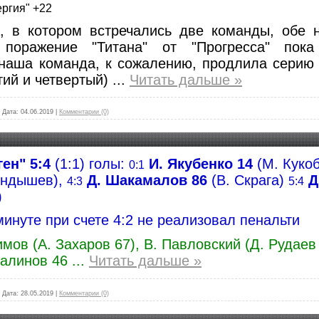
ергия" +22
а, в котором встречались две команды, обе 
поражение "Титана" от "Прогресса" пок
 наша команда, к сожалению, продлила серию 
тий и четвертый)
...
Читать дальше »
|
Дата:
04.06.2019
|
Комментарии (0)
ген" 5:4
(1:1) голы:
И. Якубенко 14
(М. Куко
0:1
юндышев),
Д. Шакамалов 86
(В. Скрага)
Д
4:3
5:4
)
минуте при счете 4:2 не реализовал пенальти
имов (А. Захаров 67), В. Павловский (Д. Рудаев 
талинов 46
...
Читать дальше »
|
Дата:
28.05.2019
|
Комментарии (0)